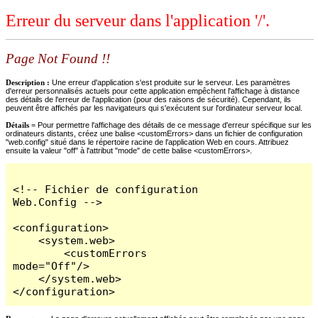
Erreur du serveur dans l'application '/'.
Page Not Found !!
Description :
Une erreur d'application s'est produite sur le serveur. Les paramètres
d'erreur personnalisés actuels pour cette application empêchent l'affichage à distance
des détails de l'erreur de l'application (pour des raisons de sécurité). Cependant, ils
peuvent être affichés par les navigateurs qui s'exécutent sur l'ordinateur serveur local.
Détails =
Pour permettre l'affichage des détails de ce message d'erreur spécifique sur les
ordinateurs distants, créez une balise <customErrors> dans un fichier de configuration
"web.config" situé dans le répertoire racine de l'application Web en cours. Attribuez
ensuite la valeur "off" à l'attribut "mode" de cette balise <customErrors>.
<!-- Fichier de configuration 
Web.Config -->

<configuration>

    <system.web>

        <customErrors 
mode="Off"/>

    </system.web>

</configuration>