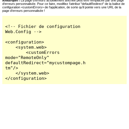
Remarques :
La page d'erreurs actuellement affichée peut être remplacée par une page
d'erreurs personnalisée. Pour ce faire, modifiez l'attribut "defaultRedirect" de la balise de
configuration <customErrors> de l'application, de sorte qu'il pointe vers une URL de la
page d'erreurs personnalisée !
<!-- Fichier de configuration 
Web.Config -->

<configuration>

    <system.web>

        <customErrors 
mode="RemoteOnly" 
defaultRedirect="mycustompage.h
tm"/>

    </system.web>

</configuration>