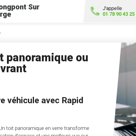
ongpont Sur
J'appelle
rge
01 78 90 43 25
e
t panoramique ou
uvrant
re véhicule avec Rapid
n toit panoramique en verre transforme
nsation d’espace et une meilleure vue sur